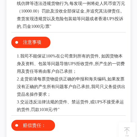
线仿牌等违法违规货物行为,每发现一例将处人民币壹万元
（10000.00）罚款及没收全部保证金‚并追究其法律责任。
查货发现违规货以及危险包装箱等问题或者香港UPS投诉
的‚罚金1000元/票"
注意事项
1.我司不能保证100%在公司查到所有的货件, 如因货物本
身及资料、包装等问题导致UPS拒收货件‚所产生的一切费
用及责任等将由客户自己承担；
2.走货前请每票货物提供正确的申报和海关编码‚如果发票
没有正确的产生所有问题客户自己承担‚我司只义务提供出
货品名操作要求；
3.交运违反法律法规的货件、禁运货件‚或UPS不接受承运
的货件,罚款1038元/件"
赔偿责任：
TOP