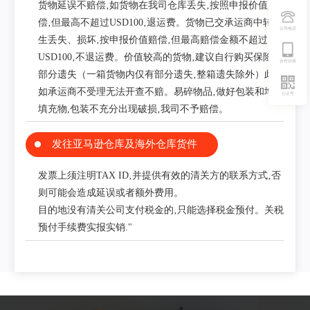
货物延误不赔偿‚如货物在我司仓库丢失‚按照申报价值赔
偿‚但最高不超过USD100‚退运费。货物已交承运商中转发
公司电话
生丢失、损坏‚按申报价值赔偿‚但最高赔偿金额不超过
USD100‚不退运费。价值较高的货物‚建议自行购买保险。
合作洽谈
部分遗失（一箱货物内仅有部分遗失‚整箱遗失除外）此类
如承运商不受理无法开查不赔。易碎物品‚做好包装和增加
公众号
填充物,包装不充分出现破损‚我司不予赔偿。
发往亚马逊仓库及海外仓库货件
发票上须注明TAX ID‚并提供有效的清关方的联系方式‚否
则可能会造成延误或者额外费用。
目的地没有清关公司支付税金的‚只能选择税金预付。关税
预付手续费实报实销."