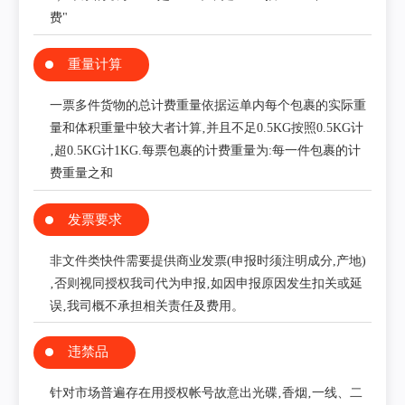
费"
重量计算
一票多件货物的总计费重量依据运单内每个包裹的实际重
量和体积重量中较大者计算‚并且不足0.5KG按照0.5KG计
‚超0.5KG计1KG.每票包裹的计费重量为:每一件包裹的计
费重量之和
发票要求
非文件类快件需要提供商业发票(申报时须注明成分,产地)
‚否则视同授权我司代为申报‚如因申报原因发生扣关或延
误‚我司概不承担相关责任及费用。
违禁品
针对市场普遍存在用授权帐号故意出光碟‚香烟‚一线、二