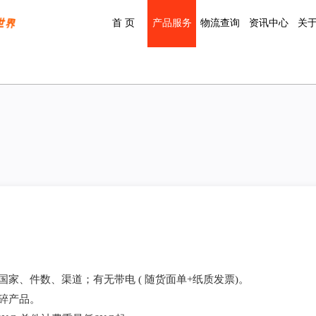
首 页
产品服务
物流查询
资讯中心
关
国家、件数、渠道；有无带电 ( 随货面单+纸质发票)。
易碎产品。