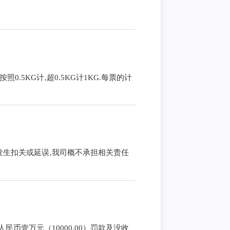
5KG计‚超0.5KG计1KG.每票的计
发生扣关或延误‚我司概不承担相关责任
币壹万元（10000.00）罚款及没收