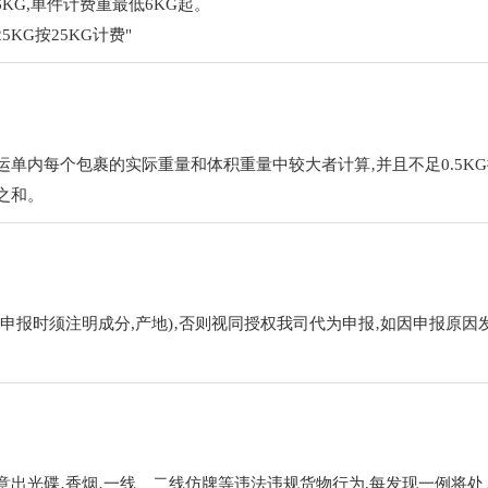
6KG,单件计费重最低6KG起。
足25KG按25KG计费"
内每个包裹的实际重量和体积重量中较大者计算‚并且不足0.5KG按照0.
之和。
申报时须注明成分,产地)‚否则视同授权我司代为申报‚如因申报原因
出光碟‚香烟‚一线、二线仿牌等违法违规货物行为,每发现一例将处人民