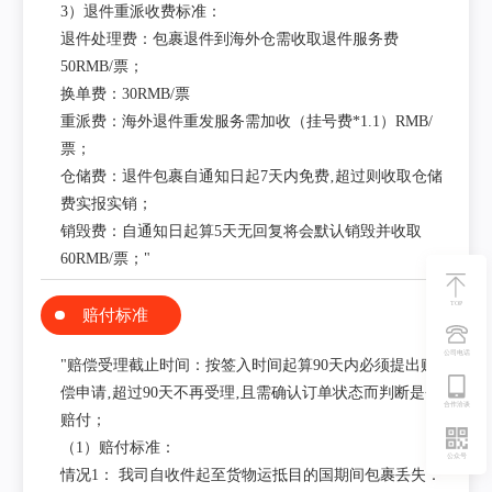
3）退件重派收费标准：
退件处理费：包裹退件到海外仓需收取退件服务费
50RMB/票；
换单费：30RMB/票
重派费：海外退件重发服务需加收（挂号费*1.1）RMB/
票；
仓储费：退件包裹自通知日起7天内免费‚超过则收取仓储
费实报实销；
销毁费：自通知日起算5天无回复将会默认销毁并收取
60RMB/票；"
TOP
赔付标准
公司电话
"赔偿受理截止时间：按签入时间起算90天内必须提出赔
偿申请‚超过90天不再受理‚且需确认订单状态而判断是否
合作洽谈
赔付；
（1）赔付标准：
公众号
情况1： 我司自收件起至货物运抵目的国期间包裹丢失：