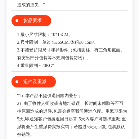
造成的损失；"
货品要求
1.最小尺寸限制：10*15CM。
2.尺寸限制：单边长≤65CM‚体积≤0.15m³。
3.不接受超限尺寸和异形件（包括圆柱、有三角形截面、
有突出部分包装等不规则包装货物）。
4.重量限制:≤20KG"
退件及重派
"1）本产品不提供退回国内业务；
2）由于收件人拒收或者地址错误、长时间未领取等不可
控原因造成的退件‚包裹会退至我司澳洲仓库。重派期限为
5天‚即通知客户包裹退回日起算‚5天内客户可选择重派‚重
派将会产生重派费实报实销；若超过5天无回复‚包裹默认
被销毁。