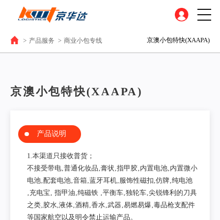
京澳小包特快(XAAPA)
>
产品服务
>
商业小包专线
京澳小包特快(XAAPA)
产品说明
1.本渠道只接收普货；
不接受带电‚普通化妆品‚膏状‚指甲胶‚内置电池‚内置微小
电池‚配套电池‚音箱‚蓝牙耳机‚服饰性磁扣,仿牌‚纯电池
‚充电宝‚ 指甲油‚纯磁铁 ‚平衡车‚独轮车‚尖锐锋利的刀具
之类‚胶水,液体‚酒精‚香水‚武器‚易燃易爆‚毒品枪支配件
等国家航空以及明令禁止运输产品。