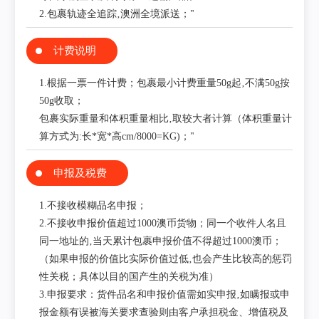
2.包裹轨迹全追踪‚澳洲全境派送；"
计费说明
1.根据一票一件计费；包裹最小计费重量50g起‚不满50g按
50g收取；
包裹实际重量和体积重量相比‚取较大者计算（体积重量计
算方式为:长*宽*高cm/8000=KG)；"
申报及税费
1.不接收模糊品名申报；
2.不接收申报价值超过1000澳币货物；同一个收件人名且
同一地址的‚当天累计包裹申报价值不得超过1000澳币；
（如果申报的价值比实际价值过低‚也会产生比较高的惩罚
性关税；具体以目的国产生的关税为准）
3.申报要求：货件品名和申报价值需如实申报‚如瞒报或申
报金额有误被海关要求查验则由客户承担税金、增值税及