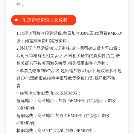
件；
附加费收费类目及说明
1.此渠道可接收报关退税‚每票加收350¥/票‚续页费RMB50/
张；如需熏蒸费用实报实销；
2.涉认证产品需提供认证审核‚请与我司确认后方可出货；
我司只审核有无相关认证‚不对相关证书的真实性负责‚若
相关证书不被美国海关接受,相关后果由客户承担；
3.单票货物限制5个品名,超出需加收40元/个,建议最多不超
过10个;因瞒报或模糊申报导致货物被扣等‚我司概不负
责;
4.住宅地址附加费‚加收1RMB/KG；
偏远地址：商业地址：加收25RMB/件‚住宅地址：加收
36RMB/件；
超偏远费：商业地址:加收31RMB/件‚住宅地址:加收
49RMB/件；
极偏远费：商业/住宅地址‚加收78RMB/件；