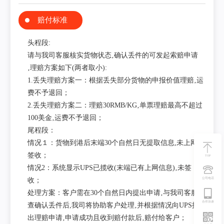
赔付标准
头程段:
请与我司客服核实货物状态‚确认丢件的可发起索赔申请
‚理赔方案如下(两者取小):
1.丢失理赔方案一：根据丢失部分货物的申报价值理赔‚运
费不予退回；
2.丢失理赔方案二：理赔30RMB/KG‚单票理赔最高不超过
100美金‚运费不予退回；
尾程段：
情况１：货物到港后末端30个自然日无提取信息,未上网未
签收；
TOP
情况2：系统显示UPS已揽收(末端已有上网信息)‚未签
收；
公司电话
处理方案：客户需在30个自然日内提出申请‚与我司客服核
合作洽谈
查确认丢件后,我司将协助客户处理‚并根据情况向UPS提
出理赔申请‚申请成功且收到赔付款后‚赔付给客户；