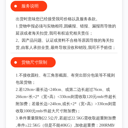
服务说明
出货时意味您已经接受我司价格以及服务条款。
1.货物申报必须与实物相符,因瞒报、错报、漏报而导致的
延误或者海关扣货‚我司有权追究相关责任；
2。因产品问题、认证或资料不合格等原因导致的海关扣
货‚由客人承担全责‚最终导致没收和销毁‚我司不予赔偿；
货物尺寸限制
1.不接收圆柱、有三角形截面、有突出部分包装等不规则
包装货物；
2.若120cm<最长边<240cm、或第二边长超过76cm、或
266cm<长+2*（宽+高）<330cm则需收取120元rmb/件超长
附加费；若最长边>240cm‚或长+2*（宽+高）>330cm则需
收取1000元rmb/件超大尺寸附加费)；
3.单件重量限制22.5公斤,若超过22.5KG需收取超重附加费
‚单件≥22.5KG（但是不能40KG）,加收超重费：200RMB/