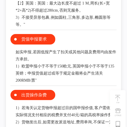
【2】英国：英国：最大边长度不超过 1 M‚周长(长+宽
*2+高*2)不得超过280cm‚否则无服务。
3）不接受异形包裹‚例如圆柱‚三角形‚多边形‚椭圆形等
等。"
货值申报要求
如实申报‚若因低报产生了扣关或其他问题及费用均由发件
方承担。
1）欧盟申报小于不等于150欧元‚英国申报小于不等于135
英镑；申报货值超过或等于规定金额将会产生清关
200RMB/票"
出货操作杂费
TOP
1）若海关认定货物申报超过目的国申报价值‚客户需依据
实际情况支付相应的税费并支付40元/箱的高税率操作费。
公司电话
2）货物发出后‚如需更改派送地址‚费用单询‚不保证一定