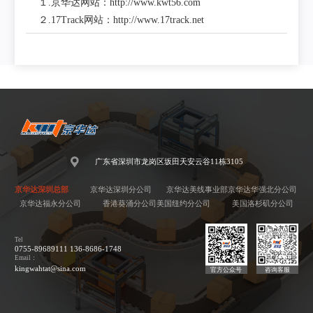
１.京华达网站：http://www.kwt56.com
２.17Track网站：http://www.17track.net
广东省深圳市龙岗区坂田天安云谷11栋3105
京华达深圳总部
京华达深圳分公司
京华达美线事业部
京华达华强北分公司
京华达福永分公司
香港葵涌分公司
美国纽约分公司
美国洛杉矶分公司
Tel
0755-89689111 136-8686-1748
Email：
kingwahtat@sina.com
官方公众号
咨询客服