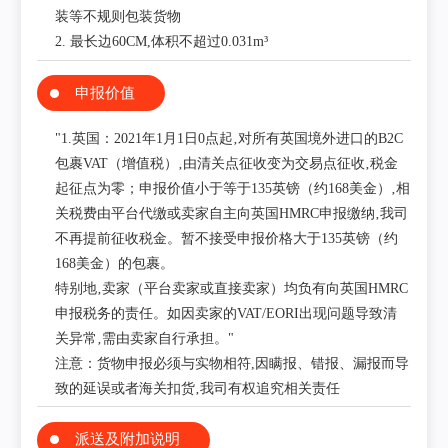
装等不规则包装货物
2. 最长边60CM,体积不超过0.031m³
申报价值
"1.英国：2021年1月1日0点起‚对所有英国境外进口的B2C
包裹VAT（增值税）‚由清关点征收变为交易点征收‚税金
起征点为零；申报价值小于等于135英镑（约168美金）‚相
关税费由平台代缴或卖家自主向英国HMRC申报缴纳‚我司
不再提前征收税金。暂不接受申报价格大于135英镑（约
168美金）的包裹。
特别地‚卖家（平台卖家或直接卖家）均负有向英国HMRC
申报税务的责任。如因卖家的VAT/EORI出现问题导致清
关异常‚需由卖家自行承担。"
注意：货物申报必须与实物相符,因瞒报、错报、漏报而导
致的延误或者海关扣货‚我司有权追究相关责任
派送及附加说明