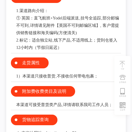
1.渠道路向介绍：
① 英国：直飞航班+Yodel后端派送‚挂号全追踪‚部分邮编
不可到‚详情请见附件【英国不可到邮编区域】, 客户需提
供销售链接和海关编码(方便清关)
2.标记：适合独立站‚线下产品‚不适用线上；货到仓签入
12小时内（节假日延迟）
走货属性
TOP
1）本渠道只接收普货‚不接收任何带电包裹；
公司电话
附加费收费类目及说明
合作洽谈
本渠道可接受普货类产品‚详情请联系我司工作人员；
公众号
货物追踪查询