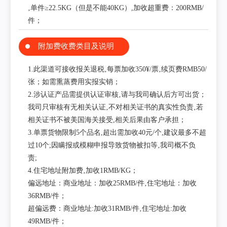
‚单件≥22.5KG（但是不能40KG）,加收超重费：200RMB/
件；
附加费收费类目及说明
1.此渠道可接收报关退税‚每票加收350¥/票‚续页费RMB50/
张；如需熏蒸费用实报实销；
2.涉认证产品需提供认证审核‚请与我司确认后方可出货；
我司只审核有无相关认证‚不对相关证书的真实性负责‚若
相关证书不被美国海关接受,相关后果由客户承担；
3.单票货物限制5个品名,超出需加收40元/个,建议最多不超
过10个;因瞒报或模糊申报导致货物被扣等‚我司概不负
责;
4.住宅地址附加费‚加收1RMB/KG；
偏远地址：商业地址：加收25RMB/件‚住宅地址：加收
36RMB/件；
超偏远费：商业地址:加收31RMB/件‚住宅地址:加收
49RMB/件；