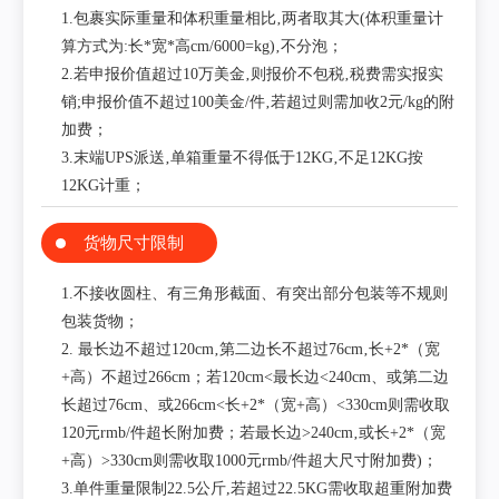
1.包裹实际重量和体积重量相比‚两者取其大(体积重量计
算方式为:长*宽*高cm/6000=kg)‚不分泡；
2.若申报价值超过10万美金‚则报价不包税‚税费需实报实
销;申报价值不超过100美金/件‚若超过则需加收2元/kg的附
加费；
3.末端UPS派送‚单箱重量不得低于12KG‚不足12KG按
12KG计重；
货物尺寸限制
1.不接收圆柱、有三角形截面、有突出部分包装等不规则
包装货物；
2. 最长边不超过120cm‚第二边长不超过76cm‚长+2*（宽
+高）不超过266cm；若120cm<最长边<240cm、或第二边
长超过76cm、或266cm<长+2*（宽+高）<330cm则需收取
120元rmb/件超长附加费；若最长边>240cm‚或长+2*（宽
+高）>330cm则需收取1000元rmb/件超大尺寸附加费)；
3.单件重量限制22.5公斤,若超过22.5KG需收取超重附加费