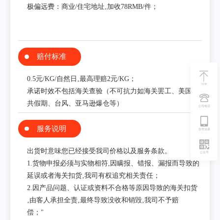
极偏远费：商业/住宅地址‚加收78RMB/件；
赔付标准
0.5元/KG/自然日‚最高理赔2元/KG；
TOP
承诺时效不包括海关查验（不可抗力如海关罢工、美国公
共假期、台风、亚马逊爆仓等）
公司电话
服务说明
合作洽谈
出货时意味您已经接受我司价格以及服务条款。
公众号
1.货物申报必须与实物相符,因瞒报、错报、漏报而导致的
延误或者海关扣货‚我司有权追究相关责任；
2.因产品问题、认证或资料不合格等原因导致的海关扣货
‚由客人承担全责‚最终导致没收和销毁‚我司不予赔
偿；"