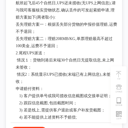
航班起飞后45个自然日,UPS还未揽收(无UPS上网信息),请
与我司客服核实货物状态‚确认丢件的可发起索赔申请‚理
赔方案如下(两者取小):
丢失理赔方案一：根据丢失部分货物的申报价值理赔‚运费
不予退回；
丢失理赔方案二：理赔20RMB/KG‚单票理赔最高不超过
100美金‚运费不予退回；
2.尾程UPS派送：
情况１：货物到港后末端30个自然日无提取信息,未上网
未签收；
情况2：系统显示UPS已揽收(末端已有上网信息)‚未签
TOP
收；
申请赔付资料：
公司电话
1) 客户提供单号或我司揽收信息截图或交接单证明；
2) 跟踪信息截图‚包括截图时间；
合作洽谈
3) 若是线上‚需提供客户退款或客户补发货截图；
4) 若不能提供上述资料不予赔偿;
公众号