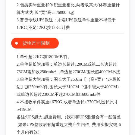
2.包裹实际重量和体积重量相比‚两者取其大(体积重量计
算方式为:长*宽*高cm/6000=kg)
3.普货专线UPS派送：末端UPS派送单件重量不得低于
12KG‚不足12KG按12KG计费
货物尺寸限制
1.单件超22KG加180RMB/件。
2.单件超长附加费：单边长超过120CM或第二长边超过
75CM需加收250rmb/件‚单边超270CM/围长超400CM不接
3.单件超大附加费：围长大于260cm【（高+宽）*2+最长
边】加250rmb/件‚围长大于310CM（但不能大于400CM）
或单边长超过230CM不超270CM加1600rmb/件
4.不接收单件实重≥67KG‚或者单边长≥270CM‚围长尺寸
≥419CM
备注:UPS超大‚超重费用‚（我司和UPS测量会有一些偏差
‚如果UPS签收后有超重超大费产生回传‚ 费用实报实销‚6
个月内有效）