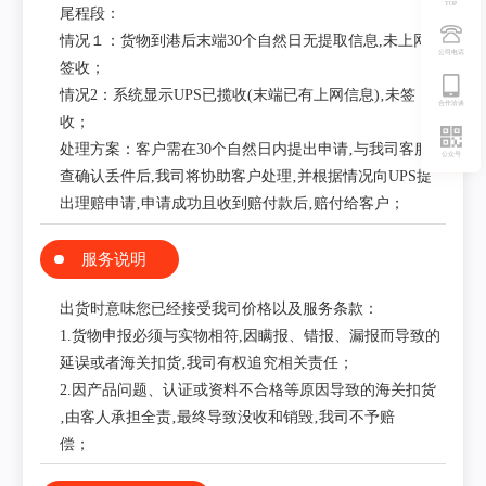
TOP
尾程段：
情况１：货物到港后末端30个自然日无提取信息,未上网未
公司电话
签收；
情况2：系统显示UPS已揽收(末端已有上网信息)‚未签
合作洽谈
收；
处理方案：客户需在30个自然日内提出申请‚与我司客服核
公众号
查确认丢件后,我司将协助客户处理‚并根据情况向UPS提
出理赔申请‚申请成功且收到赔付款后‚赔付给客户；
服务说明
出货时意味您已经接受我司价格以及服务条款：
1.货物申报必须与实物相符,因瞒报、错报、漏报而导致的
延误或者海关扣货‚我司有权追究相关责任；
2.因产品问题、认证或资料不合格等原因导致的海关扣货
‚由客人承担全责‚最终导致没收和销毁‚我司不予赔
偿；