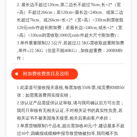
2. 最长边不超过120cm‚第二边长不超过76cm‚长+2*（宽
+高）不超过266cm；若120cm<最长边<240cm、或第二边
长超过76cm、或266cm<长+2*（宽+高）<330cm则需收取
120元rmb/件超长附加费；若最长边>240cm‚或长+2*（宽
+高）>330cm则需收取1000元rmb/件超大尺寸附加费)；
3.单件重量限制22.5公斤,若超过22.5KG需收取超重附加费
‚单件≥22.5KG（但是不能40KG）,加收超重费：200RMB/
件；
附加费收费类目及说明
1.此渠道可接收报关退税‚每票加收350¥/票‚续页费RMB50/
张；如需熏蒸费用实报实销；
2.涉认证产品需提供认证审核‚请与我司确认后方可出货；
我司只审核有无相关认证‚不对相关证书的真实性负责‚若
相关证书不被美国海关接受,相关后果由客户承担；
3.单票货物限制5个品名,超出需加收40元/个,建议最多不超
过10个;因瞒报或模糊申报导致货物被扣等‚我司概不负