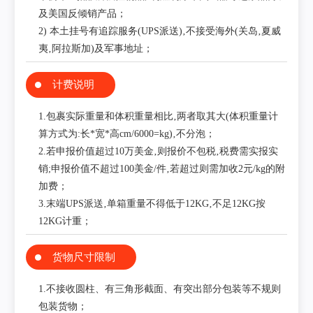
及美国反倾销产品；
2) 本土挂号有追踪服务(UPS派送)‚不接受海外(关岛‚夏威
夷‚阿拉斯加)及军事地址；
计费说明
1.包裹实际重量和体积重量相比‚两者取其大(体积重量计
算方式为:长*宽*高cm/6000=kg)‚不分泡；
2.若申报价值超过10万美金‚则报价不包税‚税费需实报实
销;申报价值不超过100美金/件‚若超过则需加收2元/kg的附
加费；
3.末端UPS派送‚单箱重量不得低于12KG‚不足12KG按
12KG计重；
货物尺寸限制
1.不接收圆柱、有三角形截面、有突出部分包装等不规则
包装货物；