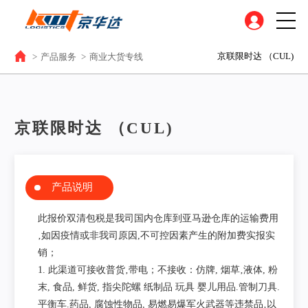
京联限时达 （CUL)
>
产品服务
>
商业大货专线
京联限时达 （CUL)
产品说明
此报价双清包税是我司国内仓库到亚马逊仓库的运输费用
‚如因疫情或非我司原因,不可控因素产生的附加费实报实
销；
1. 此渠道可接收普货‚带电；不接收：仿牌, 烟草‚液体, 粉
末, 食品, 鲜货, 指尖陀螺 纸制品 玩具 婴儿用品.管制刀具.
平衡车.药品, 腐蚀性物品, 易燃易爆军火武器等违禁品‚以