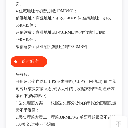
责;
4.住宅地址附加费‚加收1RMB/KG；
偏远地址：商业地址：加收25RMB/件‚住宅地址：加收
36RMB/件；
超偏远费：商业地址:加收31RMB/件‚住宅地址:加收
49RMB/件；
极偏远费：商业/住宅地址‚加收78RMB/件；
赔付标准
头程段:
开船后20个自然日,UPS还未揽收(无UPS上网信息),请与我
司客服核实货物状态‚确认丢件的可发起索赔申请‚理赔方
案如下(两者取小):
1.丢失理赔方案一：根据丢失部分货物的申报价值理赔‚运
费不予退回；
2.丢失理赔方案二：理赔30RMB/KG‚单票理赔最高不超过
100美金‚运费不予退回；