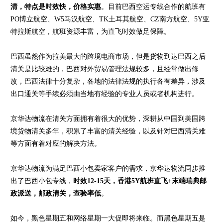
清，特点是时效快，价格实惠
。目前巴西空运专线合作的航班有
PO博立航空、W5马汉航空、TK土耳其航空、CZ南方航空、5Y亚
特拉斯航空，航班资源丰富，为直飞时效做足保障。
巴西虽然作为拉美最大的跨境电商市场，但是货物到达巴西之后
清关是比较难的，巴西对外贸易管理法规较多，且经常做出修
改，巴西法律十分复杂，各地的法律法规的执行各有差异，涉及
出口通关等手续必须由当地有经验的专业人员或者机构进行。
京华达物流在清关方面拥有着很大的优势，深耕从中国到美国跨
境货物清关多年，积累了丰富的清关经验，以及针对巴西清关难
等方面有着对应的解决方法。
京华达物流为满足巴西小包卖家客户的需求，京华达物流同步推
出了巴西小包专线，
时效12-15天，香港5Y航班直飞+末端瑞典邮
政派送，邮政清关，查验率低
。
如今，黑色星期五和网络星期一大促即将来临。而黑色星期五是