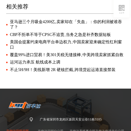
相关推荐
公众号
亚马逊三个月吸金4200亿‚卖家却在「失血」：你的利润被谁吞
了？
CBP不拒单不等于CPSC不追责‚当务之急是补齐数据短板
美国会提案约束电商平台单边权力‚中国卖家迎来确定性红利窗
口
覆盖99%进口贸易！美301关税无缝接棒‚中美跨境卖家抓紧自救
运河运力承压 航线成本上调
不止5H/9H！美线新增 2R 硬核拦截‚跨境货起运港直接禁装
广东省深圳市龙岗区坂田天安云谷11栋3105
京华达深圳总部
京华达深圳分公司
京华达美线事业部
京华达华强北分公司