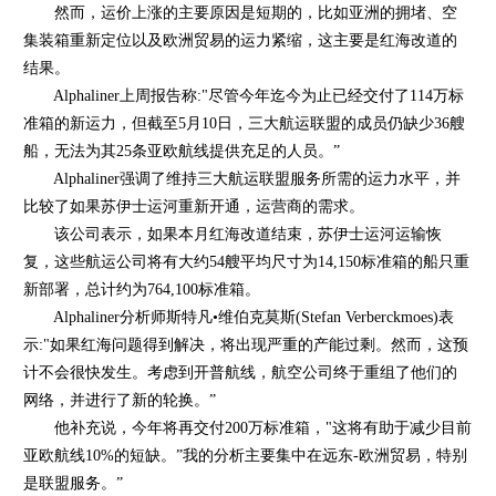
然而，运价上涨的主要原因是短期的，比如亚洲的拥堵、空
集装箱重新定位以及欧洲贸易的运力紧缩，这主要是红海改道的
结果。
Alphaliner上周报告称:"尽管今年迄今为止已经交付了114万标
准箱的新运力，但截至5月10日，三大航运联盟的成员仍缺少36艘
船，无法为其25条亚欧航线提供充足的人员。”
Alphaliner强调了维持三大航运联盟服务所需的运力水平，并
比较了如果苏伊士运河重新开通，运营商的需求。
该公司表示，如果本月红海改道结束，苏伊士运河运输恢
复，这些航运公司将有大约54艘平均尺寸为14,150标准箱的船只重
新部署，总计约为764,100标准箱。
Alphaliner分析师斯特凡•维伯克
莫斯
(Stefan Verberckmoes)表
示:"如果红海问题得到解决，将出现严重的产能过剩。然而，这预
计不会很快发生。考虑到开普航线，
航空公司
终于重组了他们的
网络，并进行了新的轮换。”
他补充说，今年将再交付200万标准箱，"这将有助于减少目前
亚欧航线10%的短缺。”我的分析主要集中在远东-欧洲贸易，特别
是联盟服务。”