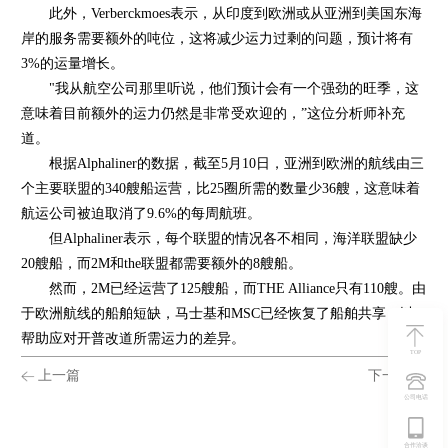
此外，Verberckmoes表示，从印度到欧洲或从亚洲到美国东海
岸的服务需要额外的吨位，这将减少运力过剩的问题，预计将有
3%的运量增长。
"我从航空公司那里听说，他们预计会有一个强劲的旺季，这
意味着目前额外的运力仍然是非常受欢迎的，”这位分析师补充
道。
根据Alphaliner的数据，截至5月10日，亚洲到欧洲的航线由三
个主要联盟的340艘船运营，比25圈所需的数量少36艘，这意味着
航运公司被迫取消了9.6%的每周航班。
但Alphaliner表示，每个联盟的情况各不相同，海洋联盟缺少
20艘船，而2M和the联盟都需要额外的8艘船。
然而，2M已经运营了125艘船，而THE Alliance只有110艘。由
于欧洲航线的船舶短缺，
马士基
和
MSC
已经恢复了船舶共享，以
帮助应对开普改道所需运力的差异。
TOP
上一篇
下一篇
公司电话
合作洽谈