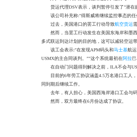
货运代理
DSV表示，谈判暂停引发了"潜在
该公司补充称
:"得斯威将继续监控事态的任
过去，美国港口的罢工行动导致
航空货运
然而，当罢工行动发生在美国东海岸和墨西
多式联运到达计划的目的地，这可以减轻空运
该工会表示
:"在发现APM码头和
马士基
航运
USMX的主合同谈判。”"这个系统最初在
阿拉
巴
在自动门问题得到解决之前，
ILA不会与U
目前的
6年劳工协议涵盖4.5万名港口工人
同到期后继续工作。
去年，有人担心，美国西海岸港口工会与码
然而，双方最终在
6月份达成了协议。