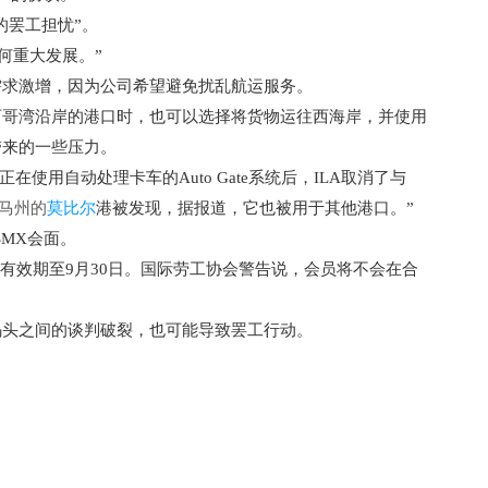
的罢工担忧”。
何重大发展。”
需求激增，因为公司希望避免扰乱航运服务。
哥湾沿岸的港口时，也可以选择将货物运往西海岸，并使用
带来的一些压力。
正在使用自动处理卡车的
Auto Gate系统后，ILA取消了与
马州的
莫比尔
港被发现，据报道，它也被用于其他港口。
”
SMX会面。
，有效期至9月30日。国际劳工协会警告说，会员将不会在合
头之间的谈判破裂，也可能导致罢工行动。