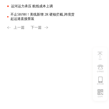
运河运力承压 航线成本上调
不止5H/9H！美线新增 2R 硬核拦截‚跨境货
起运港直接禁装
上一篇
下一篇
TOP
公司电话
合作洽谈
公众号