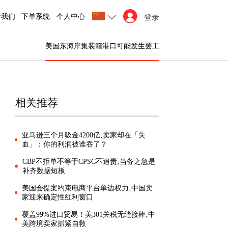
于我们
下单系统
个人中心
登录
美国东海岸集装箱港口可能发生罢工
相关推荐
亚马逊三个月吸金4200亿‚卖家却在「失
血」：你的利润被谁吞了？
CBP不拒单不等于CPSC不追责‚当务之急是
补齐数据短板
美国会提案约束电商平台单边权力‚中国卖
家迎来确定性红利窗口
覆盖99%进口贸易！美301关税无缝接棒‚中
美跨境卖家抓紧自救