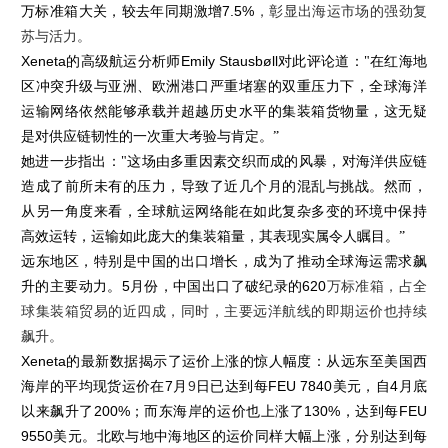
万标准箱大关，较去年同期激增
7.5%
，彰显出海运市场的强劲复
苏与活力。
Xeneta
的高级航运分析师
Emily Stausbøll
对此评论道："在红海地
区冲突升级与亚洲、欧洲港口严重堵塞的双重压力下，全球海洋
运输网络依然能够承载并超越历史水平的集装箱货物量，这无疑
是对供应链韧性的一次重大考验与肯定。”
她进一步指出：
"这场由多重因素交织而成的风暴，对海洋供应链
造成了前所未有的压力，导致了近几个月的混乱与挑战。然而，
从另一角度来看，全球航运网络能在如此复杂多变的环境中保持
高效运转，运输如此庞大的集装箱量，其表现实属令人瞩目。”
远东地区，特别是中国的出口增长，成为了推动全球海运需求飙
升的主要动力。
5
月份，中国出口了破纪录的
620
万标准箱，占全
球集装箱贸易的近四成，同时，主要远洋航线的即期运价也持续
飙升。
Xeneta
的最新数据揭示了运价上涨的惊人幅度：从远东至美国西
海岸的平均现货运价在
7
月
9
日已达到每
FEU 7840
美元，自
4
月底
以来飙升了
200%
；而东海岸的运价也上涨了
130%
，达到每
FEU
9550
美元。北欧与地中海地区的运价同样大幅上涨，分别达到每