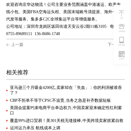
欢迎咨询京华达物流！公司主要业务范围涵盖中港速运、欧美专
线小包、美国FBA空海运头程、美国末端账号清提派、海外仓一件
代发等服务、集多多C2C全球集运平台等增值服务。
TOP
公司地址：深圳市龙岗区坂田街道天安云谷2期11栋3105 电话:
公司电话
0755-89689111 136-8686-1748
上一篇
下一篇
合作洽谈
公众号
相关推荐
亚马逊三个月吸金4200亿‚卖家却在「失血」：你的利润被谁吞
了？
CBP不拒单不等于CPSC不追责‚当务之急是补齐数据短板
美国会提案约束电商平台单边权力‚中国卖家迎来确定性红利窗
口
覆盖99%进口贸易！美301关税无缝接棒‚中美跨境卖家抓紧自救
运河运力承压 航线成本上调