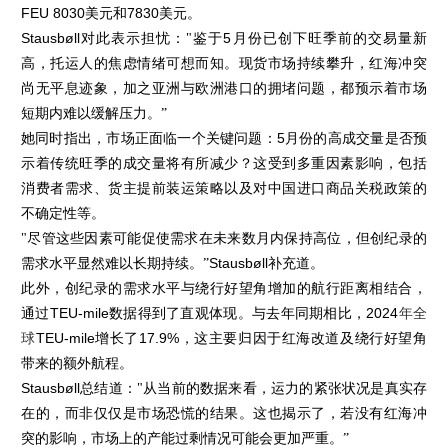
FEU 8030
美元和
7830
美元。
Stausbøll
对此表示担忧："鉴于
5
月份已创下旺季前的交易量新
高，托运人的焦虑情绪可想而知。现货市场持续攀升，红海冲突
尚无平息迹象，加之亚洲与欧洲港口的拥堵问题，都预示着市场
短期内难以缓解压力。”
她同时指出，市场正面临一个关键问题：
5
月份的高成交量是否预
示着传统旺季的成交量将有所减少？这受到多重因素影响，包括
消费者需求、货主提前装运策略以及对中国进口商品关税政策的
不确定性等。
"尽管这些因素可能促使需求在未来数月内保持高位，但创纪录的
需求水平显然难以长期持续。”
Stausbøll
补充道。
此外，创纪录的需求水平与绕行好望角增加的航行距离相结合，
通过
TEU-mile
数据得到了直观体现。与去年同期相比，
2024
年全
球
TEU-mile
增长了
17.9%
，这主要归因于红海改道及绕行好望角
带来的额外航程。
Stausbøll
总结道："从当前的数据来看，运力的紧张状况是真实存
在的，而非仅仅是市场恐慌的结果。这也揭示了，若没有红海冲
突的影响，市场上的产能过剩情况可能会更加严重。”