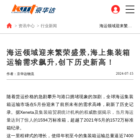
>
资讯中心
>
行业新闻
海运领域迎来繁荣盛景‚海上集装箱运输需求飙升‚创下历史新高！
海运领域迎来繁荣盛景‚海上集装箱
运输需求飙升‚创下历史新高！
2024-07-15
作者：京华达物流
随着货运价格的急剧攀升与港口拥堵现象的加剧，全球海运集装
箱运输市场在
5
月份迎来了前所未有的需求高峰，刷新了历史记
录。据
Xeneta
及集装箱贸易统计机构的权威数据揭示，当月海运
量达到了惊人的
1594
万标准箱，超越了
2021
年
5
月的
1572
万标准
箱纪录。
这一里程碑式的增长，使得年初至今的集装箱运输总量逼近
7400