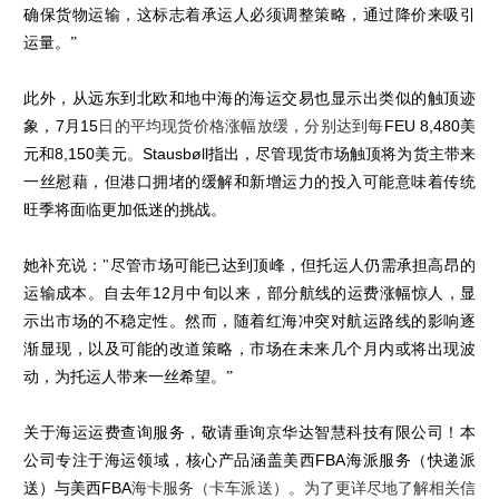
确保货物运输，这标志着承运人必须调整策略，通过降价来吸引
运量。”
此外，从远东到北欧和地中海的海运交易也显示出类似的触顶迹
象，
7
月
15
日的平均现货价格涨幅放缓，分别达到每
FEU 8,480
美
元和
8,150
美元。
Stausbøll
指出，尽管现货市场触顶将为货主带来
一丝慰藉，但港口拥堵的缓解和新增运力的投入可能意味着传统
旺季将面临更加低迷的挑战。
她补充说：
"尽管市场可能已达到顶峰，但托运人仍需承担高昂的
运输成本。自去年
12
月中旬以来，部分航线的运费涨幅惊人，显
示出市场的不稳定性。然而，随着红海冲突对航运路线的影响逐
渐显现，以及可能的改道策略，市场在未来几个月内或将出现波
动，为托运人带来一丝希望。”
关于海运运费查询服务，敬请垂询京华达
智慧科技
有限公司！本
公司专注于海运领域，核心产品涵盖美西
FBA
海派服务（快递派
送）与美西
FBA
海卡服务（卡车派送）。为了更详尽地了解相关信