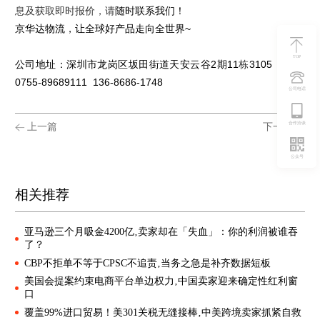
息及获取即时报价，请
随时联系我们！
京华达物流，让全球好产品走向全世界
~
TOP
公司地址：深圳市龙岗区坂田街道天安云谷
2
期
11
栋
3105
电话
:
0755-89689111 136-8686-1748
公司电话
合作洽谈
上一篇
下一篇
公众号
相关推荐
亚马逊三个月吸金4200亿‚卖家却在「失血」：你的利润被谁吞
了？
CBP不拒单不等于CPSC不追责‚当务之急是补齐数据短板
美国会提案约束电商平台单边权力‚中国卖家迎来确定性红利窗
口
覆盖99%进口贸易！美301关税无缝接棒‚中美跨境卖家抓紧自救