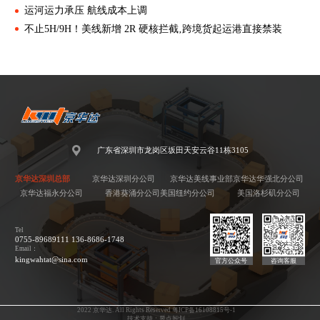
运河运力承压 航线成本上调
不止5H/9H！美线新增 2R 硬核拦截‚跨境货起运港直接禁装
广东省深圳市龙岗区坂田天安云谷11栋3105
京华达深圳总部
京华达深圳分公司
京华达美线事业部
京华达华强北分公司
京华达福永分公司
香港葵涌分公司
美国纽约分公司
美国洛杉矶分公司
Tel
0755-89689111 136-8686-1748
Email：
kingwahtat@sina.com
官方公众号
咨询客服
2022 京华达. All Rights Reserved 粤ICP备16108815号-1
技术支持：昱点智划