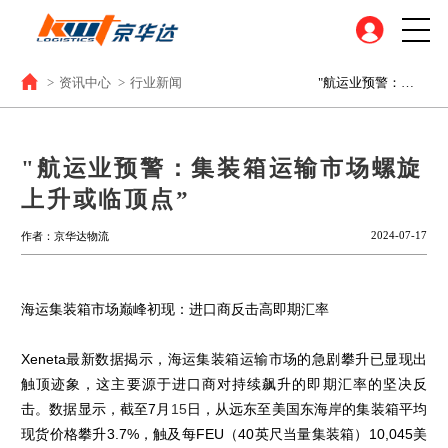
>
资讯中心
>
行业新闻
"航运业预警：集装箱运输市场螺旋上升或临顶点”
"航运业预警：集装箱运输市场螺旋
上升或临顶点”
2024-07-17
作者：京华达物流
海运集装箱市场巅峰初现：进口商反击高即期汇率
Xeneta
最新数据揭示，海运集装箱运输市场的急剧攀升已显现出
触顶迹象，这主要源于进口商对持续飙升的即期汇率的坚决反
击。数据显示，截至
7
月
15
日，从远东至美国东海岸的集装箱平均
现货价格攀升
3.7%
，触及每
FEU
（
40
英尺当量集装箱）
10,045
美