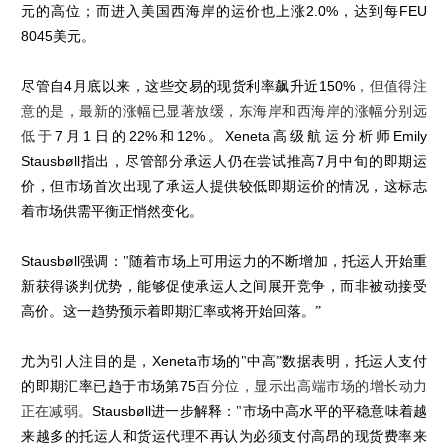
元的高位；而进入美国西海岸的运价也上涨
2.0%
，达到每
FEU
8045
美元。
尽管自
4
月底以来，这些交易的现货利率飙升近
150%
，但值得注
意的是，最新的涨幅已显著放缓，东海岸和西海岸的涨幅分别远
低于
7
月
1
日的
22%
和
12%
。
Xeneta
高级航运分析师
Emily
Stausbøll
指出，尽管部分承运人仍在尝试推高
7
月中旬的即期运
价，但市场首次出现了承运人提供较低即期运价的情况，这标志
着市场供需平衡正悄然变化。
Stausbøll
强调："随着市场上可用运力的不断增加，托运人开始重
新获得谈判优势，能够促使承运人之间展开竞争，而非被动接受
高价。这一趋势预示着即期汇率或将开始回落。”
尤为引人注目的是，
Xeneta
市场的"中高”数据表明，托运人支付
的即期汇率已趋于市场第
75
百分位，显示出高端市场的增长动力
正在减弱。
Stausbøll
进一步解释："市场中高水平的平稳意味着越
来越多的托运人和货运代理不再认为必须支付高昂的现货费率来