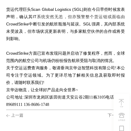
货运代理巨头
Scan Global Logistics (SGL)
则在今日早些时候发表
声明，确认其
IT
系统安然无恙，但亦预警整个货运链或面临由
CrowdStrike
中断引发的航班瓶颈与延误。
SGL
强调，其内部系统
未受波及，但市场状况更新表明，与多家航空伙伴的合作或将受
到影响。
CrowdStrike
方面已宣布发现问题并启动了修复程序，然而，全球
范围内的航空公司与机场仍纷纷报告航班受阻与取消的情况。
​​​​​​​关于空运运费查询服务，敬请垂询京华达智慧科技有限公司!本公
司专注于空运领域。为了更详尽地了解相关信息及获取即时报
价，请随时联系我们!
京华达物流，让全球好产品走向全世界~
公司地址:深圳市龙岗区坂田街道天安云谷2期11栋3105电话:0755-
89689111 136-8686-1748
TOP
上一篇
下一篇
公司电话