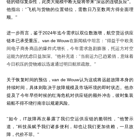
链的错综复杂性，此类大规模中断无疑将带来"深远的连锁反应”。
他指出："飞机与货物的位置错位，需数日乃至数周方得全面理
顺。”
进一步而言，鉴于
2024
年迄今需求以双位数激增，航空货运供应
链本已承受重压。
van de Wouw
在新闻稿中坦言："得益于中欧美
间电子商务商品的爆炸式增长，今年需求急剧膨胀，托运方对空
运能力的忧虑日益加深。”他补充道："当前运力已趋紧俏，意味着
今日积压的货物难以迅速通过明日航班疏散。”
关于恢复时间的预估，
van de Wouw
认为这或将远超故障本身的
持续时间，具体则取决于故障规模及市场环境的即时状态。他亦
提及了今年早些时候的红海危机对供应链的额外冲击，彼时集装
箱船不得不绕行南非以规避风险。
"如今，
IT
故障再次暴露了我们空运供应链的脆弱性，”他警示
道，"科技虽赋予我们诸多便利，却也让我们更加依赖，一旦故
障，代价不菲。”