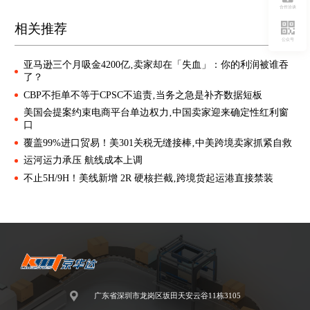
合作洽谈
相关推荐
公众号
亚马逊三个月吸金4200亿‚卖家却在「失血」：你的利润被谁吞
了？
CBP不拒单不等于CPSC不追责‚当务之急是补齐数据短板
美国会提案约束电商平台单边权力‚中国卖家迎来确定性红利窗
口
覆盖99%进口贸易！美301关税无缝接棒‚中美跨境卖家抓紧自救
运河运力承压 航线成本上调
不止5H/9H！美线新增 2R 硬核拦截‚跨境货起运港直接禁装
广东省深圳市龙岗区坂田天安云谷11栋3105