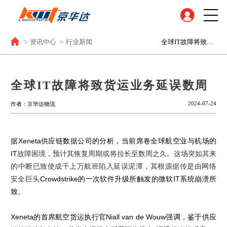
>
资讯中心
>
行业新闻
全球IT故障将致货运业务延误数周
全球IT故障将致货运业务延误数周
2024-07-24
作者：京华达物流
据
Xeneta
供应链数据公司的分析，当前席卷全球航空业与机场的
IT
故障困境，预计其恢复周期或将拉长至数周之久。这场突如其来
的中断已致使成千上万航班陷入延误泥潭，其根源据传是由网络
安全巨头
Crowdstrike
的一次软件升级所触发的微软
IT
系统崩溃所
致。
Xeneta
的首席航空货运执行官
Niall van de Wouw
强调，鉴于供应