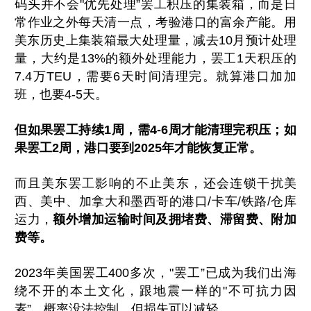
码头并不会"优先处理”罢工积压的集装箱，而是日
常作业之外每天清一点，考验港口的富余产能。用
美东历史上集装箱最大处理量，减去10月预计处理
量，大约是13%的额外处理能力，罢工1天积压的
7.4万TEU，需要6天时间清理完。就算港口加加
班，也要4-5天。
但如果罢工持续1周，需4-6周才能清理完积压；如
果罢工2周，港口要到2025年才能恢复正常。
而且美东罢工影响的不止美东，还会连锁干扰美
西、美中、加拿大和墨西哥的港口/卡车/铁路/仓库
运力，
额外增加运输时间及拥堵费、滞留费、附加
费等。
2023年美国罢工400多次，"罢工”已成为我们出海
绕不开的本土文化，跟地震一样的"不可抗力因
素”，概率没法控制，但损失可以减轻。