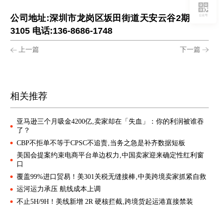
公司地址:深圳市龙岗区坂田街道天安云谷2期11栋
公众号
3105 电话:136-8686-1748
上一篇
下一篇
相关推荐
亚马逊三个月吸金4200亿‚卖家却在「失血」：你的利润被谁吞
了？
CBP不拒单不等于CPSC不追责‚当务之急是补齐数据短板
美国会提案约束电商平台单边权力‚中国卖家迎来确定性红利窗
口
覆盖99%进口贸易！美301关税无缝接棒‚中美跨境卖家抓紧自救
运河运力承压 航线成本上调
不止5H/9H！美线新增 2R 硬核拦截‚跨境货起运港直接禁装