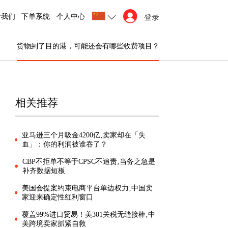
于我们
下单系统
个人中心
登录
货物到了目的港，可能还会有哪些收费项目？
相关推荐
亚马逊三个月吸金4200亿‚卖家却在「失
血」：你的利润被谁吞了？
CBP不拒单不等于CPSC不追责‚当务之急是
补齐数据短板
美国会提案约束电商平台单边权力‚中国卖
家迎来确定性红利窗口
覆盖99%进口贸易！美301关税无缝接棒‚中
美跨境卖家抓紧自救