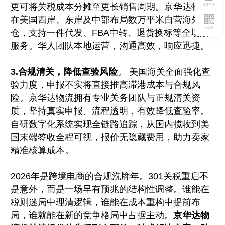
更可将关税成本分摊至更长销售周期。京华达物流
合作洽谈
在美国西岸、东岸及中部布局数万平米自营海外
公众号
仓，支持一件代发、FBA中转、退货换标等全场景
服务。华人团队本地运营，沟通高效，响应迅捷。
3.合规清关，降低查验风险
。 美国海关全面强化查
验力度，申报不实将直接推高滞港成本与合规风
险。京华达物流拥有专业关务团队与正规清关资
质，坚持真实申报、流程透明，有效降低查验率。
自研数字化系统实现全链路追踪，从国内揽收到美
国末端签收全程可视，报价无隐藏费用，助力卖家
精准核算成本。
2026年是跨境电商的合规洗牌年。301关税重启不
是意外，而是一场早有预兆的结构性调整。谁能在
税则迷局中理清逻辑，谁能在成本重构中提前布
局，谁就能在新的竞争格局中占据主动。
京华达物