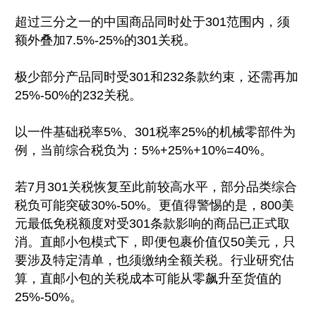
超过三分之一的中国商品同时处于301范围内，须
额外叠加7.5%-25%的301关税。
极少部分产品同时受301和232条款约束，还需再加
25%-50%的232关税。
以一件基础税率5%、301税率25%的机械零部件为
例，当前综合税负为：5%+25%+10%=40%。
若7月301关税恢复至此前较高水平，部分品类综合
税负可能突破30%-50%。更值得警惕的是，800美
元最低免税额度对受301条款影响的商品已正式取
消。直邮小包模式下，即便包裹价值仅50美元，只
要涉及特定清单，也须缴纳全额关税。行业研究估
算，直邮小包的关税成本可能从零飙升至货值的
25%-50%。