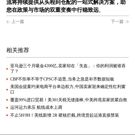
流将持续提供从头程到仓配的一站式解决方案，助
您在政策与市场的双重变奏中行稳致远
。
上一篇
下一篇
相关推荐
亚马逊三个月吸金4200亿‚卖家却在「失血」：你的利润被谁吞
了？
CBP不拒单不等于CPSC不追责‚当务之急是补齐数据短板
美国会提案约束电商平台单边权力‚中国卖家迎来确定性红利窗
口
覆盖99%进口贸易！美301关税无缝接棒‚中美跨境卖家抓紧自救
运河运力承压 航线成本上调
不止5H/9H！美线新增 2R 硬核拦截‚跨境货起运港直接禁装