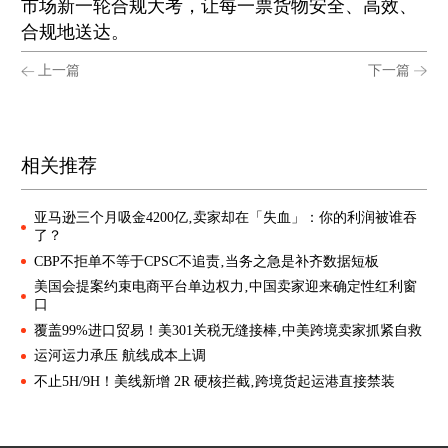
市场新一轮合规大考，让每一票货物安全、高效、
合规地送达。
上一篇
下一篇
相关推荐
亚马逊三个月吸金4200亿‚卖家却在「失血」：你的利润被谁吞
了？
CBP不拒单不等于CPSC不追责‚当务之急是补齐数据短板
美国会提案约束电商平台单边权力‚中国卖家迎来确定性红利窗
口
覆盖99%进口贸易！美301关税无缝接棒‚中美跨境卖家抓紧自救
运河运力承压 航线成本上调
不止5H/9H！美线新增 2R 硬核拦截‚跨境货起运港直接禁装