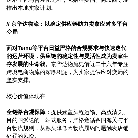
速本土化与合规化进程，包括在英国、阿联酋等地
推出本地卖家计划。
// 京华达物流：以稳定供应链助力卖家应对多平台
变局
面对Temu等平台日益严格的合规要求与快速迭代
的运营环境，供应链的稳定性与灵活性成为卖家生
存发展的生命线
。京华达物流凭借近二十六年专注
跨境电商物流的深厚积淀，为卖家提供应对变局的
坚实支撑。
核心价值体现在：
全链路合规保障：
提供涵盖头程运输、高效清关、
目的国派送的一站式服务，严格遵循各国海关与平
台物流规则，从源头降低因物流履约问题触发店铺
处罚的风险。