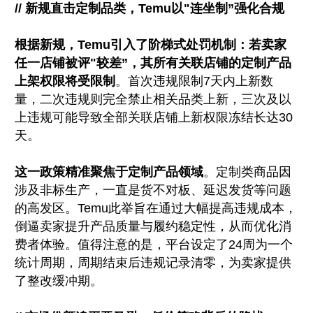
// 新规直击定制品类，Temu以"连坐制”强化合规
根据新规，Temu引入了阶梯式处罚机制：若卖家
任一店铺被评"较差”，其所有关联店铺的定制产品
上架权限将受限制
。首次违规限制7天内上新数
量，二次违规则完全禁止相关品类上新，三次及以
上违规可能导致全部关联店铺上新权限冻结长达30
天。
这一政策精准聚焦于定制产品领域
。定制类商品因
涉及非标生产，一直是货不对板、延迟发货等问题
的高发区。Temu此举旨在通过大幅提高违规成本，
倒逼卖家提升产品质量与履约稳定性，从而优化消
费者体验。值得注意的是，平台设定了24周为一个
统计周期，周期结束后违规记录清零，为卖家提供
了整改缓冲期。