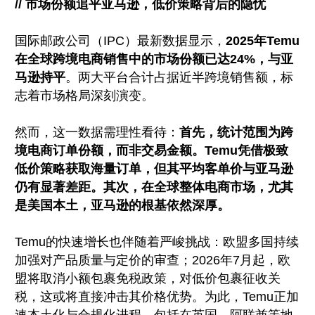
// 市场份额追平亚马逊，低价策略背后的隐忧
国际邮政公司（IPC）最新数据显示，
2025年Temu
在全球跨境电商销售中的市场份额已达24%，与亚
马逊持平
。两大平台合计占据近半跨境销售额，标
志着市场格局深刻演变。
然而，这一数据需理性看待：
首先，统计范围为跨
境电商订单份额，而非交易金额。Temu凭借极致
低价策略获取海量订单，但其平均客单价与亚马逊
仍有显著差距。其次，在全球整体电商市场，尤其
是美国本土，亚马逊的根基依然深厚。
Temu的快速增长也伴随着严峻挑战：欧盟多国持续
加强对产品质量与定价的审查；2026年7月起，欧
盟将取消小额包裹免税政策，对低价包裹征收关
税，这或将直接冲击其价格优势。为此，Temu正加