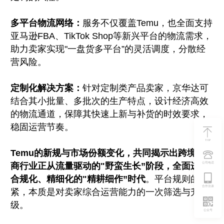
多平台物流网络：
服务不仅覆盖Temu，也全面支持
亚马逊FBA、TikTok Shop等新兴平台的物流需求，
助力卖家实现"一盘货多平台”的灵活调度，分散经
营风险。
定制化解决方案：
针对定制类产品卖家，京华达可
结合其小批量、多批次的生产特点，设计经济高效
的物流通道，保障其快速上新与补货的时效要求，
稳固运营节奏。
TOP
Temu的新规与市场份额变化，共同揭示出跨境电
商行业正从流量驱动的"野蛮生长”阶段，全面进入
公司电话
合规化、精细化的"精耕细作”时代
。平台规则的收
合作洽谈
紧，本质是对卖家综合运营能力的一次筛选与升
级。
公众号