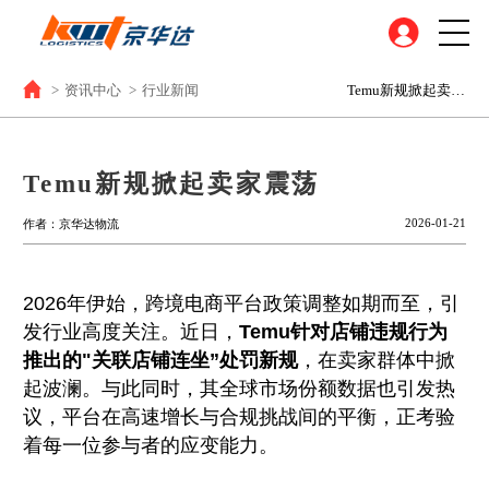
>
资讯中心
>
行业新闻
Temu新规掀起卖家震荡
Temu新规掀起卖家震荡
2026-01-21
作者：京华达物流
2026年伊始，跨境电商平台政策调整如期而至，引
发行业高度关注。近日，
Temu针对店铺违规行为
推出的"关联店铺连坐”处罚新规
，在卖家群体中掀
起波澜。与此同时，其全球市场份额数据也引发热
议，平台在高速增长与合规挑战间的平衡，正考验
着每一位参与者的应变能力。