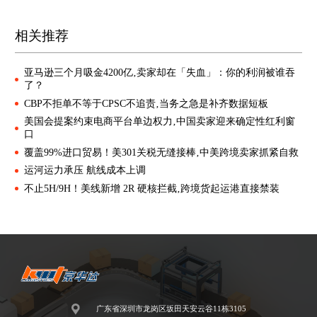
相关推荐
亚马逊三个月吸金4200亿‚卖家却在「失血」：你的利润被谁吞
了？
CBP不拒单不等于CPSC不追责‚当务之急是补齐数据短板
美国会提案约束电商平台单边权力‚中国卖家迎来确定性红利窗
口
覆盖99%进口贸易！美301关税无缝接棒‚中美跨境卖家抓紧自救
运河运力承压 航线成本上调
不止5H/9H！美线新增 2R 硬核拦截‚跨境货起运港直接禁装
广东省深圳市龙岗区坂田天安云谷11栋3105