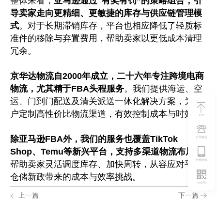
整体来看，
亚马逊通过"有奖有罚”的策略组合，引
导卖家走向更精细、更敏捷的库存与供应链管理模
式
。对于长期滞销库存，平台也相应降低了轻质标
准件的移除与弃置费用，帮助卖家以更低成本清理
冗余。
京华达物流自2000年成立，二十六年专注跨境电商
物流，尤其精于FBA头程服务
。我们提供海运、空
运、门到门配送及清关派送一体化解决方案，为客
户定制高性价比物流渠道，有效控制成本与时效。
TOP
除亚马逊FBA外，我们的服务也覆盖TikTok
公司电话
Shop、Temu等新兴平台，支持多渠道物流布局
，
合作洽谈
帮助卖家灵活调度库存、加快周转，从容应对平台
仓储新政带来的成本与效率挑战。
公众号
上一篇
下一篇