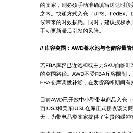
的卖家，则必须手动准确填写送达时段
之内。快递方式入仓（UPS、FedEx、D
候带来的时效损耗。同时，建议授权承
手动更新滞后引发的风险。
// 库容突围：AWD蓄水池与仓储容量
若FBA库容已近饱和或主力SKU面临
的突围路径。AWD不受FBA库容限制
FBA仓库调拨补货，在发货高峰期间有
目前AWD已开放中小型带电商品入仓（
西IUSJ和美东IUSL仓库正式接收该类
天，为带电品类卖家提供了宝贵的缓冲