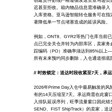
创建货件必须严格遵循发送至亚马逊页
迟甚至拒收。箱内物品信息需准确录入
入库资格。亚马逊智能转仓服务可在指
著降低单一节点堵塞造成的延误风险。
例如，ONT8、GYR2等热门仓库当前
点已完全关仓并转为内部库区，卖家务
踪编码（PO）准确率须达到85%以上
所有未来预约同步删除，入仓通道彻底
// 时效锁定：送达时段收紧至7天，承
2026年Prime Day入仓中最易触
有的14天压缩至7天。承运商需在此
入排队延误序列，旺季流量窗口因此错
SEND、FIST ShipTrack）的