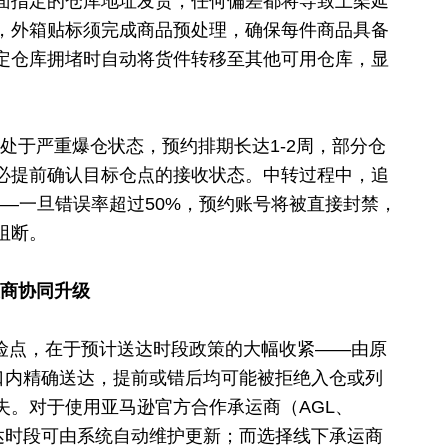
面指定的仓库地址发货，任何偏差都将导致上架延
，外箱贴标须完成商品预处理，确保每件商品具备
定仓库拥堵时自动将货件转移至其他可用仓库，显
已处于严重爆仓状态，预约排期长达1-2周，部分仓
必提前确认目标仓点的接收状态。中转过程中，追
——一旦错误率超过50%，预约账号将被直接封禁，
阻断。
运商协同升级
发的风险点，在于预计送达时段政策的大幅收紧——由原
窗口内精确送达，提前或错后均可能被拒绝入仓或列
失。对于使用亚马逊官方合作承运商（AGL、
卖家，送达时段可由系统自动维护更新；而选择线下承运商