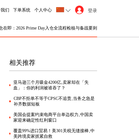
于我们
下单系统
个人中心
登录
仓在即：2026 Prime Day入仓全流程检核与备战要则
相关推荐
亚马逊三个月吸金4200亿‚卖家却在「失
血」：你的利润被谁吞了？
CBP不拒单不等于CPSC不追责‚当务之急是
补齐数据短板
美国会提案约束电商平台单边权力‚中国卖
家迎来确定性红利窗口
覆盖99%进口贸易！美301关税无缝接棒‚中
美跨境卖家抓紧自救