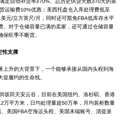
满足自动补货率≥70%、总历史供货天数≥70天的条
补货运输费10%优惠；美西托盘仓入库处理费低至
.41美元/立方英尺/月，同时还可豁免FBA低库存水平
费。对于仓储容量已满的卖家，还可通过仓储容量
确保旺季不断货。
定性支撑
著上升的大背景下，一个能够承接从国内头程到海
大促履约的生命线。
深圳坂田天安云谷，目前在美国纽约、洛杉矶、香港
2万平方米，日均处理量超50万单，月均装柜数量
运、美国FBA空海运头程、美国末端账号、清提派