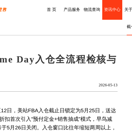
首 页
产品服务
物流查询
资讯中心
关
截
rime Day入仓全流程检核与
2026-05-13
0日至12日，美站FBA入仓截止日锁定为5月25日，送达
专享折扣首次引入"预付定金+销售抽成”模式，早鸟减
将于5月26日关闭。入仓窗口比往年缩短两周以上，