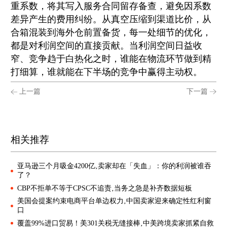
重系数，将其写入服务合同留存备查，避免因系数
差异产生的费用纠纷。从真空压缩到渠道比价，从
合箱混装到海外仓前置备货，每一处细节的优化，
都是对利润空间的直接贡献。当利润空间日益收
窄、竞争趋于白热化之时，谁能在物流环节做到精
打细算，谁就能在下半场的竞争中赢得主动权。
上一篇
下一篇
相关推荐
亚马逊三个月吸金4200亿‚卖家却在「失血」：你的利润被谁吞
了？
CBP不拒单不等于CPSC不追责‚当务之急是补齐数据短板
美国会提案约束电商平台单边权力‚中国卖家迎来确定性红利窗
口
覆盖99%进口贸易！美301关税无缝接棒‚中美跨境卖家抓紧自救