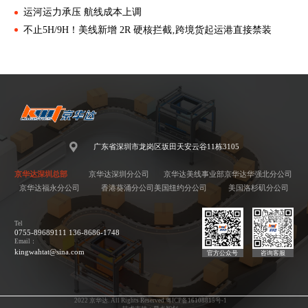
运河运力承压 航线成本上调
不止5H/9H！美线新增 2R 硬核拦截‚跨境货起运港直接禁装
广东省深圳市龙岗区坂田天安云谷11栋3105
京华达深圳总部
京华达深圳分公司
京华达美线事业部
京华达华强北分公司
京华达福永分公司
香港葵涌分公司
美国纽约分公司
美国洛杉矶分公司
Tel
0755-89689111 136-8686-1748
Email：
kingwahtat@sina.com
官方公众号
咨询客服
2022 京华达. All Rights Reserved 粤ICP备16108815号-1