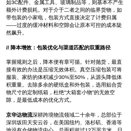
如3C配件、金属工具、玻璃制品等，则基本不产生
额外计费损耗。对于介于二者之间的临界货物，如
带包装的小家电，包装方式直接决定了计费归属
——过度的缓冲材料和空隙会让原本可控的成本陡
然飙升。
// 降本增效：包装优化与渠道匹配的双重路径
掌握规则之后，降本便有章可循。针对抛货，最直
接有效的办法是压缩无效体积。真空压缩包装可将
服装、家纺的体积减少30%至50%，从源头降低体
积重量。去除多余的硬纸盒和外包装，选用贴合货
物尺寸的定制纸箱，杜绝"大箱套小物”的无效空
隙，是最低成本的优化方式。
京华达物流
深耕跨境物流领域二十余年，总部位于
深圳坂田天安云谷，在美国纽约、洛杉矶、香港等
地设有仓储物流中心，总面积超过12万平方米，日