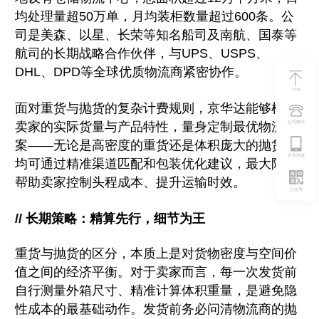
均处理量超50万单，月均装柜数量超过600条。公
司是美森、以星、长荣等知名船司及南航、国泰等
航司的长期战略合作伙伴，与UPS、USPS、
DHL、DPD等全球优质物流商紧密协作。
TOP
面对重货与抛货的复杂计费规则，京华达能够根据
卖家的实际货量与产品特性，量身定制最优物流方
公司电话
案——无论是高密度的重货还是体积庞大的抛货，
合作洽谈
均可通过精准渠道匹配和包装优化建议，最大限度
帮助卖家控制头程成本、提升运输时效。
公众号
// 长期策略：精算先行，细节为王
重货与抛货的区分，本质上是对货物密度与空间价
值之间的经济平衡。对于卖家而言，每一次发货前
自行测量外箱尺寸、精准计算体积重量，是避免隐
性成本的最基础动作。发货前务必问清物流商的抛